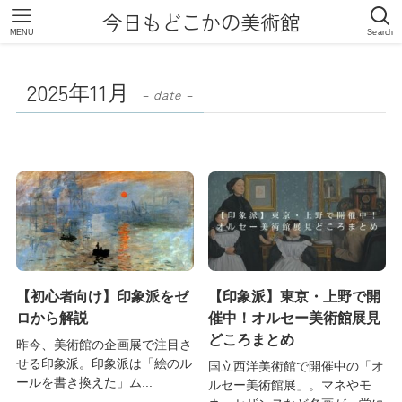
今日もどこかの美術館
MENU
Search
2025年11月
– date –
【初心者向け】印象派をゼ
【印象派】東京・上野で開
ロから解説
催中！オルセー美術館展見
どころまとめ
昨今、美術館の企画展で注目さ
せる印象派。印象派は「絵のル
国立西洋美術館で開催中の「オ
ールを書き換えた」ム...
ルセー美術館展」。マネやモ